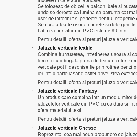
modele in care sunt fabricate.
Se folosesc de obicei la balcon, baie si bucatari
unde se doreste ca lumina sa patrunta cat mai 
usor de intretinut si perfecte pentru incaperile
Se curata foarte usor cu burete si detergent lic
Latimea benzilor din PVC este de 89 mm.
Pentru detalii, oferta si preturi jaluzele verti
›
Jaluzele verticale textile
Combina frumusetea, intretinerea usoara si con
luminii cu o bogata gama de texturi, culori si
verticale pot fi deschise fie prin rotirea benzilo
lor intr-o parte lasand astfel privelistea exterio
Pentru detalii, oferta si preturi jaluzele vertical
›
Jaluzele verticale Fantasy
Un produs care combina intr-un mod uimitor de 
jaluzelelor verticale din PVC cu caldura si int
ofera materialul textil.
Pentru detalii, oferta si preturi jaluzele vertic
›
Jaluzele verticale Chesse
Reprezinta cea mai noua propunere de jaluzele