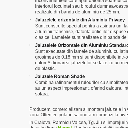
inconvenientele care apar datorita soarelui ca
interiorul locuintei sau biroului dumneavoastr
realizate din banda de aluminiu de 25mm.
›
Jaluzelele orizontale
din Aluminiu
Privacy
Sunt construite special pentru a asigura un fa
a luminii transmise, datorita orificiilor dispuse 
clasice. Lamelele sunt realizate din banda d
›
Jaluzelele Orizontale
din Aluminiu
Standar
Sunt executate din lamele de aluminiu cu lat
grosimea de 0,18 mm si sunt disponibile într-o
culori.Actionarea jaluzelelor se face cu un me
de plastic.
›
Jaluzele Roman Shade
Combina rafinamentul rulourilor cu simplitatea 
au un aspect impresionant, oferind caldura, inti
solara.
Producem, comercializam si montam jaluzele in C
zona Olteniei, putand sa onoram comenzi la nivelul
In Craiova, Ramnicu Valcea, Tg. Jiu si imprejuri
de catre firma
Hamat
. Pentru orice detalii supli