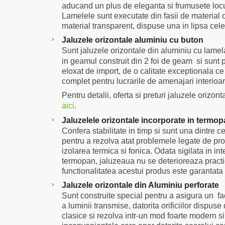
aducand un plus de eleganta si frumusete loc
Lamelele sunt executate din fasii de material o
material transparent, dispuse una in lipsa celei
›
Jaluzele orizontale aluminiu cu buton
Sunt jaluzele orizontale din aluminiu cu lame
in geamul construit din 2 foi de geam si
sunt 
eloxat de import, de o calitate exceptionala ce
complet pentru lucrarile de amenajari interioar
Pentru detalii, oferta si preturi jaluzele orizon
aici
.
›
Jaluzelele orizontale incorporate in termop
Confera stabilitate in timp si sunt una dintre ce
pentru a rezolva atat problemele legate de prot
izolarea termica si fonica. Odata sigilata in in
termopan, jaluzeaua nu se deterioreaza practi
functionalitatea acestui produs este garantata 
›
Jaluzele orizontale din Aluminiu perforate
Sunt construite special pentru a asigura un fa
a luminii transmise, datorita orificiilor dispuse 
clasice si rezolva intr-un mod foarte modern s